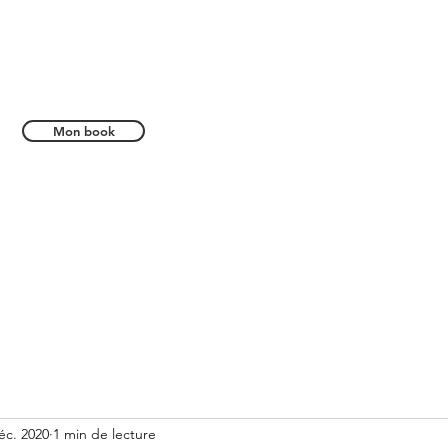
Mon book
tés
éc. 2020
1 min de lecture