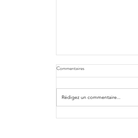
Commentaires
Rédigez un commentaire...
Atelier créatif "galets zen et
méditation graphique"