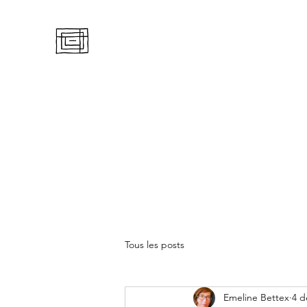
RENCONTRE NOMADE
Emeline Bettex
Accueil
Boutique
Galerie
Autres artistes
Actuali
Tous les posts
Emeline Bettex
4 d