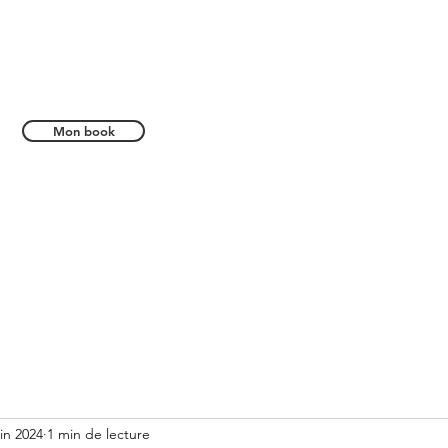
Mon book
tés
uin 2024
1 min de lecture