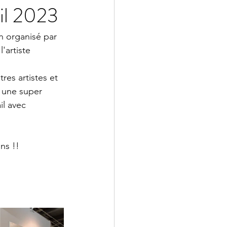
il 2023
n organisé par 
'artiste 
es artistes et 
 une super 
l avec 
ns !!