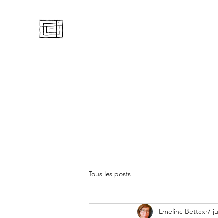
RENCONTRE NOMADE
Emeline Bettex
Accueil
Boutique
Galerie
Autres artistes
Actuali
Tous les posts
Emeline Bettex
7 j