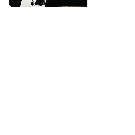
Profondeurs
Prix
149,00 €
Quantité
*
Ajouter au panier
Cette œuvre à l’encre (format 29,7 x 
21, papier aquarelle 300g) explore la 
tension entre le plein et le vide, entre 
la densité du noir et l’émergence de la 
lumière.