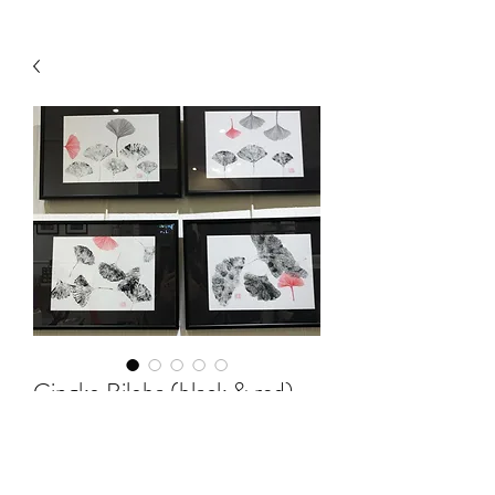
Gingko Biloba (black & red)
Prix
79,00 €
Quantité
*