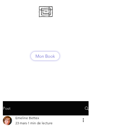
RENCONTRE
NOMADE
Emeline Bettex
Mon Book
Contact
Post
Emeline Bettex
23 mars
1 min de lecture